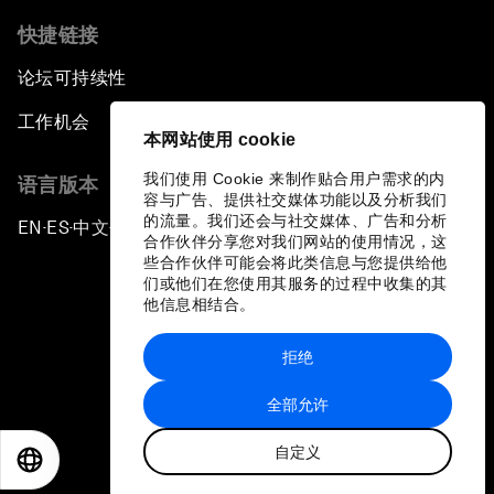
快捷链接
论坛可持续性
工作机会
本网站使用 cookie
我们使用 Cookie 来制作贴合用户需求的内
语言版本
容与广告、提供社交媒体功能以及分析我们
的流量。我们还会与社交媒体、广告和分析
EN
ES
中文
日本語
▪
▪
▪
合作伙伴分享您对我们网站的使用情况，这
些合作伙伴可能会将此类信息与您提供给他
们或他们在您使用其服务的过程中收集的其
他信息相结合。
拒绝
隐私政策和服务条款
全部允许
站点地图
自定义
©
2026
世界经济论坛
EN
ES
中文
日本語