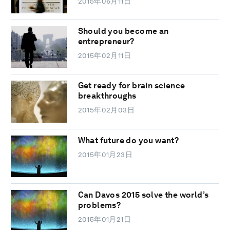
2015年06月11日
Should you become an
entrepreneur?
2015年02月11日
Get ready for brain science
breakthroughs
2015年02月03日
What future do you want?
2015年01月23日
Can Davos 2015 solve the world’s
problems?
2015年01月21日