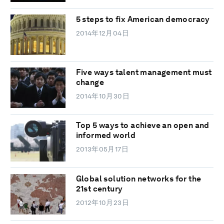
5 steps to fix American democracy
2014年12月04日
Five ways talent management must
change
2014年10月30日
Top 5 ways to achieve an open and
informed world
2013年05月17日
Global solution networks for the
21st century
2012年10月23日