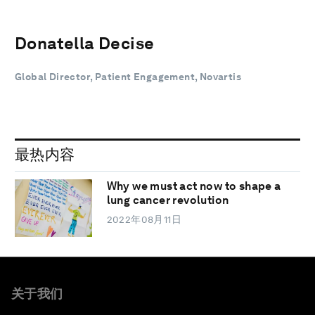
Donatella Decise
Global Director, Patient Engagement, Novartis
最热内容
Why we must act now to shape a
lung cancer revolution
2022年08月11日
关于我们