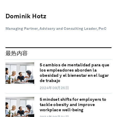
Dominik Hotz
Managing Partner, Advisory and Consulting Leader, PwC
最热内容
5 cambios de mentalidad para que
los empleadores aborden la
obesidad y el bienestar en el lugar
de trabajo
2024年09月25日
5 mindset shifts for employers to
tackle obesity and improve
workplace well-being