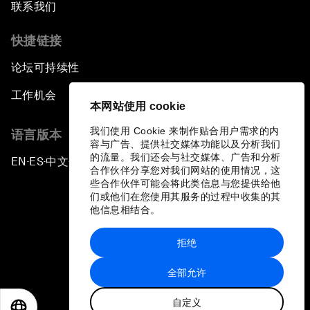
联系我们
快捷链接
论坛可持续性
工作机会
本网站使用 cookie
我们使用 Cookie 来制作贴合用户需求的内
语言版本
容与广告、提供社交媒体功能以及分析我们
的流量。我们还会与社交媒体、广告和分析
EN
ES
中文
日本語
▪
▪
▪
合作伙伴分享您对我们网站的使用情况，这
些合作伙伴可能会将此类信息与您提供给他
们或他们在您使用其服务的过程中收集的其
他信息相结合。
拒绝
隐私政策和服务条款
全部允许
站点地图
自定义
©
2026
世界经济论坛
EN
ES
中文
日本語