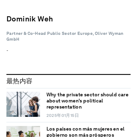
Dominik Weh
Partner & Co-Head Public Sector Europe, Oliver Wyman
GmbH
-
最热内容
Why the private sector should care
about women's political
representation
2025年01月15日
Los países con más mujeres en el
gobierno son más prósperos