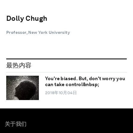
Dolly Chugh
Professor, New York University
最热内容
You're biased. But, don't worry you
can take control&nbsp;
2018年10月04日
关于我们