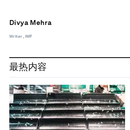
Divya Mehra
Writer , IMF
最热内容