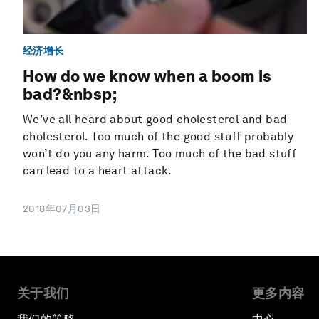
经济增长
How do we know when a boom is
bad?&nbsp;
We’ve all heard about good cholesterol and bad
cholesterol. Too much of the good stuff probably
won’t do you any harm. Too much of the bad stuff
can lead to a heart attack.
2018年07月03日
关于我们
更多内容