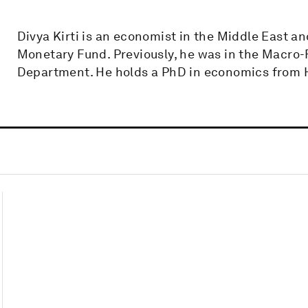
Divya Kirti is an economist in the Middle East a
Monetary Fund. Previously, he was in the Macro-F
Department. He holds a PhD in economics from H