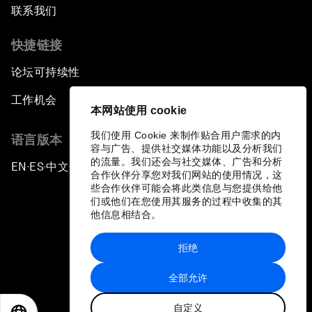
联系我们
快捷链接
论坛可持续性
工作机会
本网站使用 cookie
我们使用 Cookie 来制作贴合用户需求的内
语言版本
容与广告、提供社交媒体功能以及分析我们
的流量。我们还会与社交媒体、广告和分析
EN
ES
中文
日本語
▪
▪
▪
合作伙伴分享您对我们网站的使用情况，这
些合作伙伴可能会将此类信息与您提供给他
们或他们在您使用其服务的过程中收集的其
他信息相结合。
拒绝
隐私政策和服务条款
全部允许
站点地图
自定义
©
2026
世界经济论坛