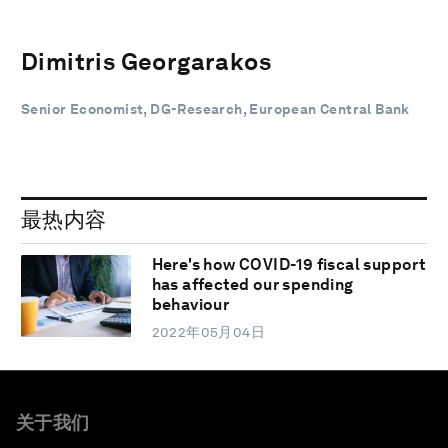
Dimitris Georgarakos
Senior Economist, DG-Research, European Central Bank
最热内容
Here's how COVID-19 fiscal support
has affected our spending
behaviour
2022年05月04日
关于我们