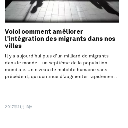
Voici comment améliorer
l'intégration des migrants dans nos
villes
Il y a aujourd’hui plus d'un milliard de migrants
dans le monde – un septième de la population
mondiale. Un niveau de mobilité humaine sans
précédent, qui continue d'augmenter rapidement.
2017年11月13日