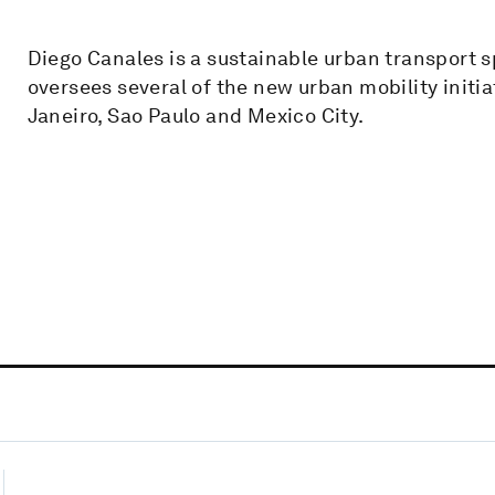
Diego Canales is a sustainable urban transport s
oversees several of the new urban mobility initiat
Janeiro, Sao Paulo and Mexico City.