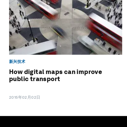
新兴技术
How digital maps can improve
public transport
2015年02月02日