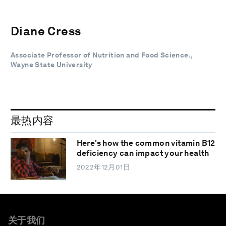
Diane Cress
Associate Professor of Nutrition and Food Science.,
Wayne State University
最热内容
Here's how the common vitamin B12
deficiency can impact your health
2022年12月01日
关于我们