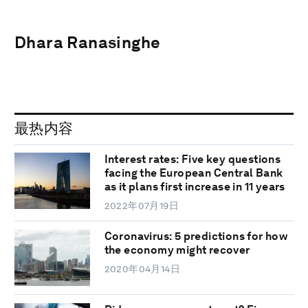
Dhara Ranasinghe
最热内容
Interest rates: Five key questions
facing the European Central Bank
as it plans first increase in 11 years
2022年07月19日
Coronavirus: 5 predictions for how
the economy might recover
2020年04月14日