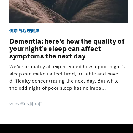
健康与心理健康
Dementia: here's how the quality of
your night’s sleep can affect
symptoms the next day
We’ve probably all experienced how a poor night’s
sleep can make us feel tired, irritable and have
difficulty concentrating the next day. But while
the odd night of poor sleep has no impa...
2022年05月30日