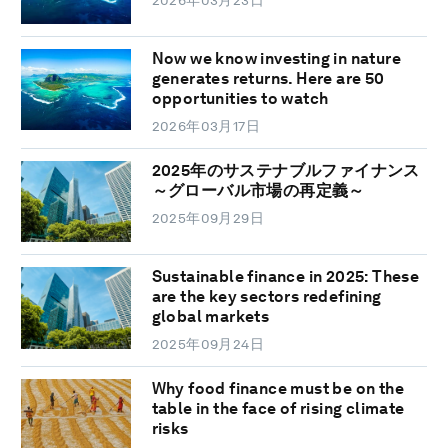
Now we know investing in nature
generates returns. Here are 50
opportunities to watch
2026年03月17日
2025年のサステナブルファイナンス
～グローバル市場の再定義～
2025年09月29日
Sustainable finance in 2025: These
are the key sectors redefining
global markets
2025年09月24日
Why food finance must be on the
table in the face of rising climate
risks