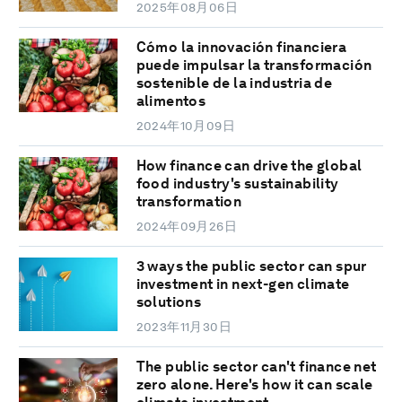
2025年08月06日
Cómo la innovación financiera
puede impulsar la transformación
sostenible de la industria de
alimentos
2024年10月09日
How finance can drive the global
food industry's sustainability
transformation
2024年09月26日
3 ways the public sector can spur
investment in next-gen climate
solutions
2023年11月30日
The public sector can't finance net
zero alone. Here's how it can scale