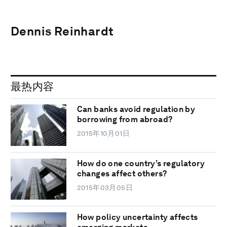
Dennis Reinhardt
最热内容
Can banks avoid regulation by
borrowing from abroad?
2015年10月01日
How do one country’s regulatory
changes affect others?
2015年03月05日
How policy uncertainty affects