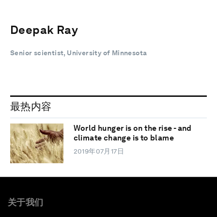
Deepak Ray
Senior scientist, University of Minnesota
最热内容
World hunger is on the rise - and
climate change is to blame
2019年07月17日
关于我们