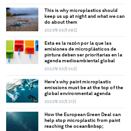
This is why microplastics should
keep us up at night and what we can
do about them
2023年03月08日
Esta es la razón por la que las
emisiones de microplásticos de
pintura deben ser prioritarias en la
agenda medioambiental global
2022年03月24日
Here's why paint microplastic
emissions must be at the top of the
global environmental agenda
2022年03月21日
How the European Green Deal can
help stop microplastic from paint
reaching the ocean&nbsp;