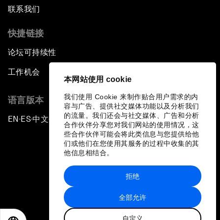
联系我们
快捷链接
论坛可持续性
工作机会
本网站使用 cookie
我们使用 Cookie 来制作贴合用户需求的内
语言版本
容与广告、提供社交媒体功能以及分析我们
的流量。我们还会与社交媒体、广告和分析
EN
ES
中文
日本語
▪
▪
▪
合作伙伴分享您对我们网站的使用情况，这
些合作伙伴可能会将此类信息与您提供给他
们或他们在您使用其服务的过程中收集的其
他信息相结合。
拒绝
隐私政策和服务条款
全部允许
站点地图
自定义