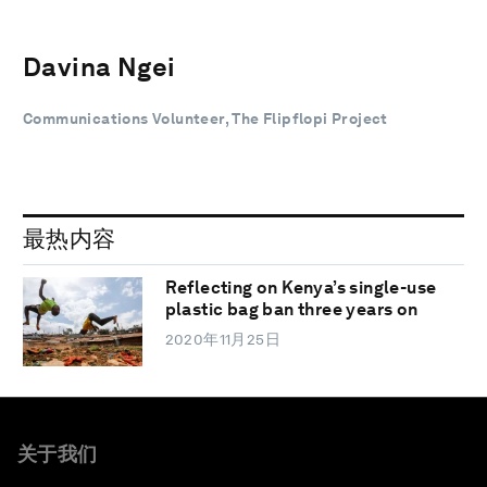
Davina Ngei
Communications Volunteer, The Flipflopi Project
最热内容
Reflecting on Kenya’s single-use
plastic bag ban three years on
2020年11月25日
关于我们