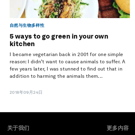
自然与生物多样性
5 ways to go green in your own
kitchen
I became vegetarian back in 2001 for one simple
reason: I didn’t want to cause animals to suffer. A
few years later, I was stunned to find out that in
addition to harming the animals them...
2018年09月24日
关于我们
更多内容