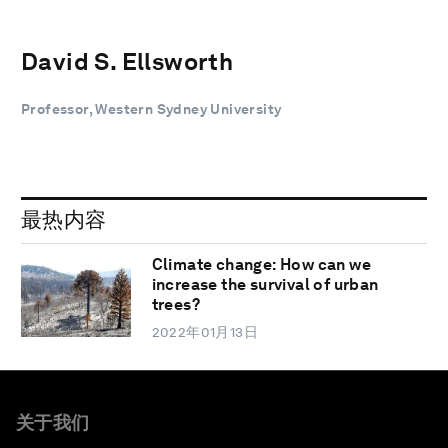
David S. Ellsworth
Professor, Western Sydney University
最热内容
Climate change: How can we
increase the survival of urban
trees?
2022年01月13日
关于我们