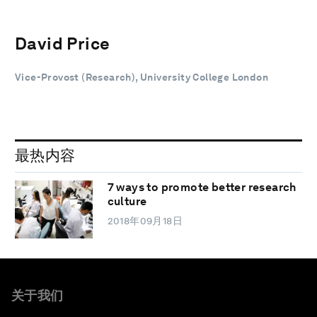
David Price
Vice-Provost (Research), University College London
最热内容
7 ways to promote better research
culture
2018年09月18日
关于我们