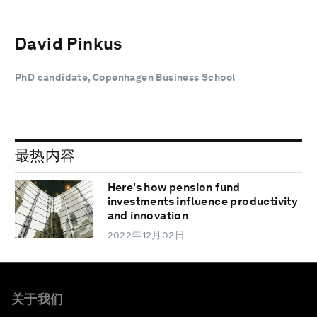
David Pinkus
PhD candidate, Copenhagen Business School
最热内容
Here's how pension fund
investments influence productivity
and innovation
2022年12月02日
关于我们