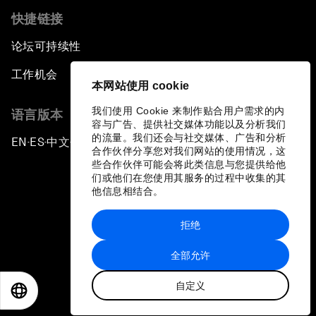
快捷链接
论坛可持续性
工作机会
本网站使用 cookie
我们使用 Cookie 来制作贴合用户需求的内
语言版本
容与广告、提供社交媒体功能以及分析我们
的流量。我们还会与社交媒体、广告和分析
EN
ES
中文
日本語
▪
▪
▪
合作伙伴分享您对我们网站的使用情况，这
些合作伙伴可能会将此类信息与您提供给他
们或他们在您使用其服务的过程中收集的其
他信息相结合。
拒绝
隐私政策和服务条款
全部允许
站点地图
自定义
©
2026
世界经济论坛
EN
ES
中文
日本語