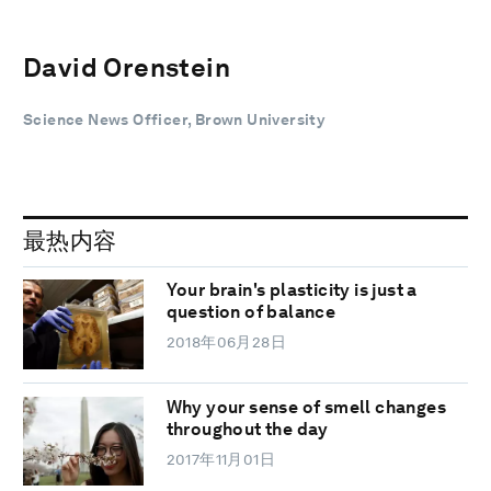
David Orenstein
Science News Officer, Brown University
最热内容
Your brain's plasticity is just a
question of balance
2018年06月28日
Why your sense of smell changes
throughout the day
2017年11月01日