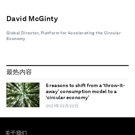
David McGinty
Global Director, Platform for Accelerating the Circular
Economy
最热内容
5 reasons to shift from a ‘throw-it-
away’ consumption model to a
‘circular economy’
2021年02月22日
关于我们