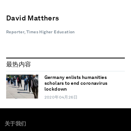
David Matthers
Reporter, Times Higher Education
最热内容
Germany enlists humanities
scholars to end coronavirus
lockdown
2020年04月26日
关于我们