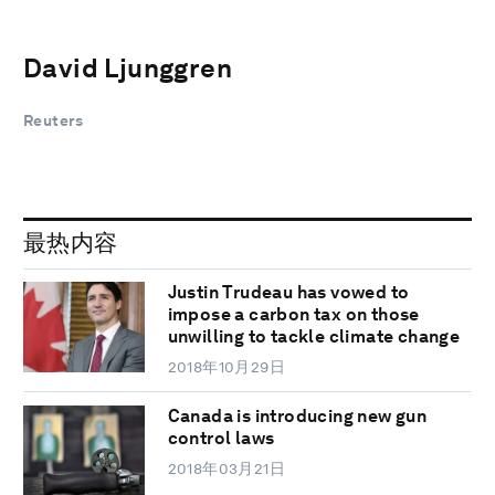
David Ljunggren
Reuters
最热内容
Justin Trudeau has vowed to
impose a carbon tax on those
unwilling to tackle climate change
2018年10月29日
Canada is introducing new gun
control laws
2018年03月21日