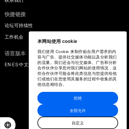
联系我们
快捷链接
论坛可持续性
工作机会
本网站使用 cookie
我们使用 Cookie 来制作贴合用户需求的内
语言版本
容与广告、提供社交媒体功能以及分析我们
的流量。我们还会与社交媒体、广告和分析
EN
ES
中文
日本語
▪
▪
▪
合作伙伴分享您对我们网站的使用情况，这
些合作伙伴可能会将此类信息与您提供给他
们或他们在您使用其服务的过程中收集的其
他信息相结合。
拒绝
隐私政策和服务条款
全部允许
站点地图
自定义
©
2026
世界经济论坛
EN
ES
中文
日本語