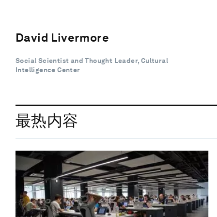
David Livermore
Social Scientist and Thought Leader, Cultural
Intelligence Center
最热内容