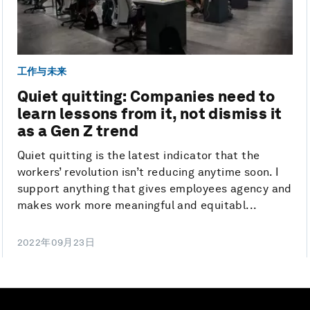
工作与未来
Quiet quitting: Companies need to
learn lessons from it, not dismiss it
as a Gen Z trend
Quiet quitting is the latest indicator that the
workers’ revolution isn’t reducing anytime soon. I
support anything that gives employees agency and
makes work more meaningful and equitabl...
2022年09月23日