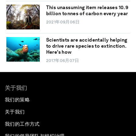
This unassuming item releases 10.9
billion tonnes of carbon every year
2021年09月06日
Scientists are accidentally helping
to drive rare species to extinction.
Here's how
2017年06月07日
关于我们
我们的策略
关于我们
我们的工作方式