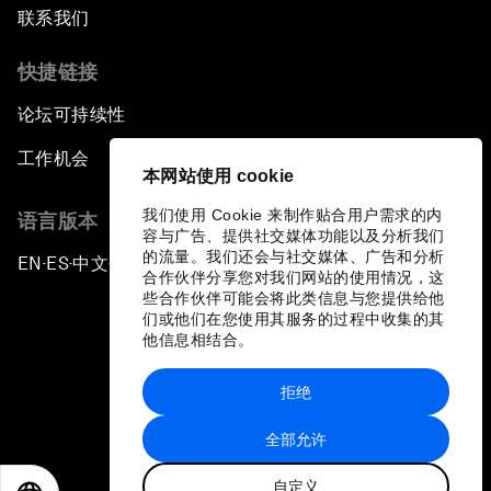
联系我们
快捷链接
论坛可持续性
工作机会
本网站使用 cookie
我们使用 Cookie 来制作贴合用户需求的内
语言版本
容与广告、提供社交媒体功能以及分析我们
的流量。我们还会与社交媒体、广告和分析
EN
ES
中文
日本語
▪
▪
▪
合作伙伴分享您对我们网站的使用情况，这
些合作伙伴可能会将此类信息与您提供给他
们或他们在您使用其服务的过程中收集的其
他信息相结合。
拒绝
隐私政策和服务条款
全部允许
站点地图
自定义