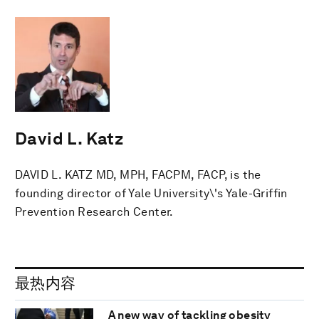
David L. Katz
DAVID L. KATZ MD, MPH, FACPM, FACP, is the
founding director of Yale University\'s Yale-Griffin
Prevention Research Center.
最热内容
A new way of tackling obesity