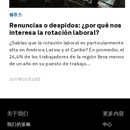
领导力
Renuncias o despidos: ¿por qué nos
interesa la rotación laboral?
¿Sabías que la rotación laboral es particularmente
alta en América Latina y el Caribe? En promedio, el
24,4% de los trabajadores de la región lleva menos
de un año en su puesto de trabajo...
2017年03月29日
关于我们
更多内容
我们的策略
中心