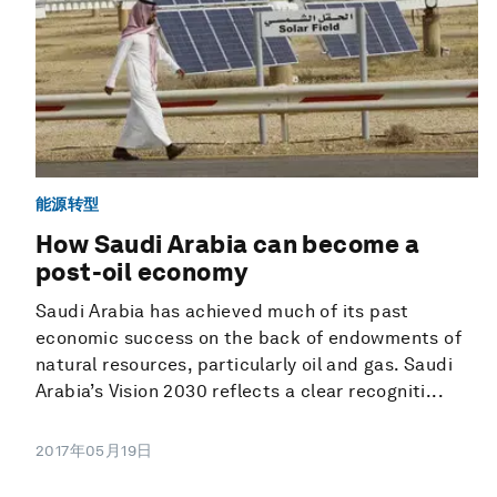
能源转型
How Saudi Arabia can become a
post-oil economy
Saudi Arabia has achieved much of its past
economic success on the back of endowments of
natural resources, particularly oil and gas. Saudi
Arabia’s Vision 2030 reflects a clear recogniti...
2017年05月19日