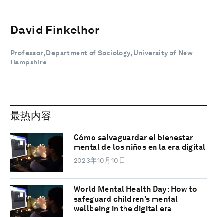
David Finkelhor
Professor, Department of Sociology, University of New
Hampshire
最热内容
Cómo salvaguardar el bienestar
mental de los niños en la era digital
2023年10月10日
World Mental Health Day: How to
safeguard children's mental
wellbeing in the digital era