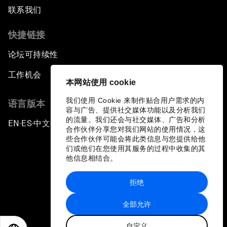
联系我们
快捷链接
论坛可持续性
工作机会
本网站使用 cookie
我们使用 Cookie 来制作贴合用户需求的内
语言版本
容与广告、提供社交媒体功能以及分析我们
的流量。我们还会与社交媒体、广告和分析
EN
ES
中文
日本語
▪
▪
▪
合作伙伴分享您对我们网站的使用情况，这
些合作伙伴可能会将此类信息与您提供给他
们或他们在您使用其服务的过程中收集的其
他信息相结合。
拒绝
隐私政策和服务条款
全部允许
站点地图
自定义