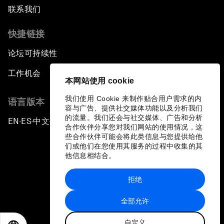
联系我们
快捷链接
论坛可持续性
工作机会
本网站使用 cookie
我们使用 Cookie 来制作贴合用户需求的内
语言版本
容与广告、提供社交媒体功能以及分析我们
的流量。我们还会与社交媒体、广告和分析
EN
ES
中文
日本語
▪
▪
▪
合作伙伴分享您对我们网站的使用情况，这
些合作伙伴可能会将此类信息与您提供给他
们或他们在您使用其服务的过程中收集的其
他信息相结合。
拒绝
隐私政策和服务条款
全部允许
站点地图
自定义