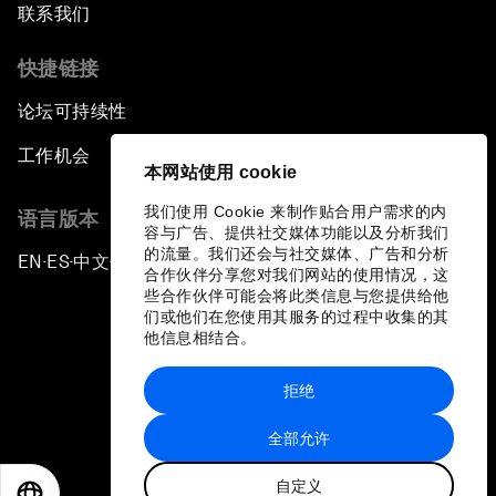
联系我们
快捷链接
论坛可持续性
工作机会
本网站使用 cookie
我们使用 Cookie 来制作贴合用户需求的内
语言版本
容与广告、提供社交媒体功能以及分析我们
的流量。我们还会与社交媒体、广告和分析
EN
ES
中文
日本語
▪
▪
▪
合作伙伴分享您对我们网站的使用情况，这
些合作伙伴可能会将此类信息与您提供给他
们或他们在您使用其服务的过程中收集的其
他信息相结合。
拒绝
隐私政策和服务条款
全部允许
站点地图
自定义
©
2026
世界经济论坛
EN
ES
中文
日本語