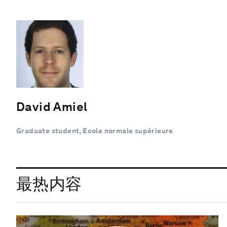
David Amiel
Graduate student, Ecole normale supérieure
最热内容