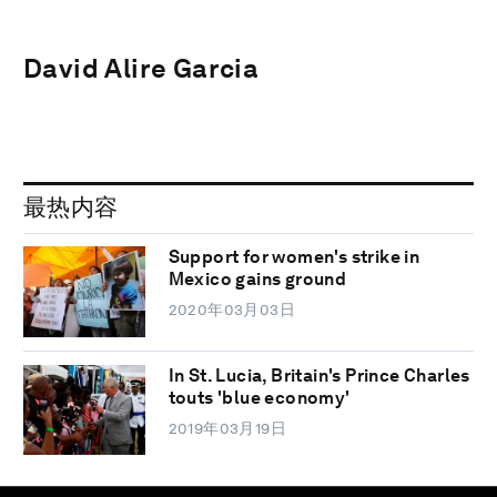
David Alire Garcia
最热内容
Support for women's strike in
Mexico gains ground
2020年03月03日
In St. Lucia, Britain's Prince Charles
touts 'blue economy'
2019年03月19日