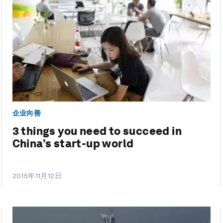
企业向善
3 things you need to succeed in
China’s start-up world
2015年11月12日