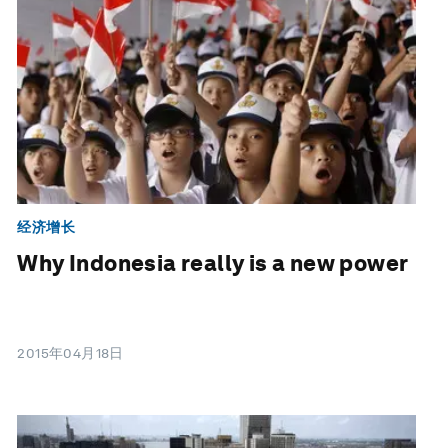
经济增长
Why Indonesia really is a new power
2015年04月18日