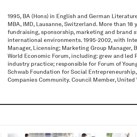
1995, BA (Hons) in English and German Literature
MBA, IMD, Lausanne, Switzerland. More than 18 
fundraising, sponsorship, marketing and brand s
international environments. 1995-2002, with In
Manager, Licensing; Marketing Group Manager, B
World Economic Forum, including: grew and led P
industry practice; responsible for Forum of You
Schwab Foundation for Social Entrepreneurship,
Companies Community. Council Member, United 