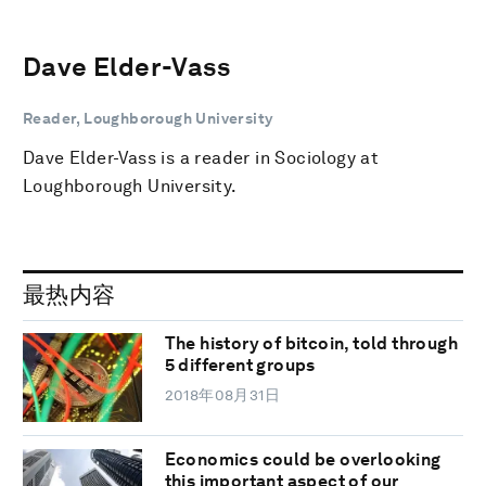
Dave Elder-Vass
Reader, Loughborough University
Dave Elder-Vass is a reader in Sociology at
Loughborough University.
最热内容
The history of bitcoin, told through
5 different groups
2018年08月31日
Economics could be overlooking
this important aspect of our