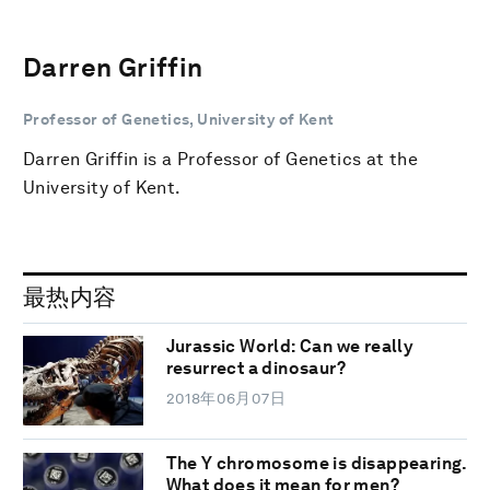
Darren Griffin
Professor of Genetics, University of Kent
Darren Griffin is a Professor of Genetics at the
University of Kent.
最热内容
Jurassic World: Can we really
resurrect a dinosaur?
2018年06月07日
The Y chromosome is disappearing.
What does it mean for men?