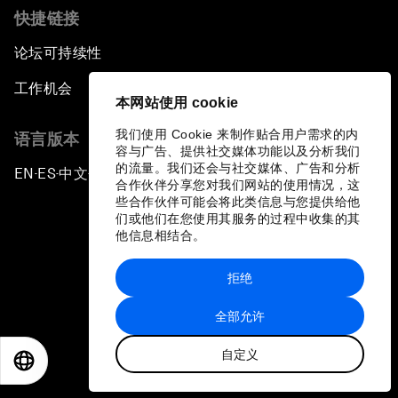
快捷链接
论坛可持续性
工作机会
本网站使用 cookie
我们使用 Cookie 来制作贴合用户需求的内
语言版本
容与广告、提供社交媒体功能以及分析我们
的流量。我们还会与社交媒体、广告和分析
EN
ES
中文
日本語
▪
▪
▪
合作伙伴分享您对我们网站的使用情况，这
些合作伙伴可能会将此类信息与您提供给他
们或他们在您使用其服务的过程中收集的其
他信息相结合。
拒绝
隐私政策和服务条款
全部允许
站点地图
自定义
©
2026
世界经济论坛
EN
ES
中文
日本語