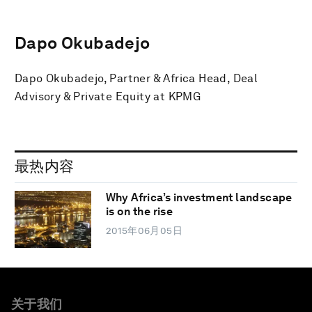
Dapo Okubadejo
Dapo Okubadejo, ‎Partner & Africa Head, Deal
Advisory & Private Equity at KPMG
最热内容
Why Africa’s investment landscape
is on the rise
2015年06月05日
关于我们