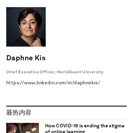
Daphne Kis
Chief Executive Officer, WorldQuant University
https://www.linkedin.com/in/daphnekis/
最热内容
How COVID-19 is ending the stigma
of online learning