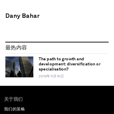
Dany Bahar
最热内容
The path to growth and
development: diversification or
specialisation?
2016年11月15日
关于我们
我们的策略