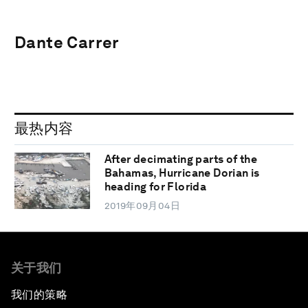
Dante Carrer
最热内容
After decimating parts of the
Bahamas, Hurricane Dorian is
heading for Florida
2019年09月04日
关于我们
我们的策略