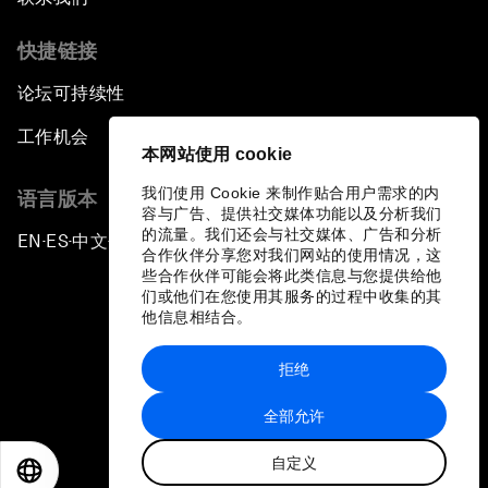
快捷链接
论坛可持续性
工作机会
本网站使用 cookie
我们使用 Cookie 来制作贴合用户需求的内
语言版本
容与广告、提供社交媒体功能以及分析我们
的流量。我们还会与社交媒体、广告和分析
EN
ES
中文
日本語
▪
▪
▪
合作伙伴分享您对我们网站的使用情况，这
些合作伙伴可能会将此类信息与您提供给他
们或他们在您使用其服务的过程中收集的其
他信息相结合。
拒绝
隐私政策和服务条款
全部允许
站点地图
自定义
©
2026
世界经济论坛
EN
ES
中文
日本語