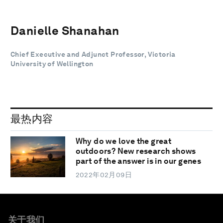
Danielle Shanahan
Chief Executive and Adjunct Professor, Victoria
University of Wellington
最热内容
Why do we love the great
outdoors? New research shows
part of the answer is in our genes
2022年02月09日
关于我们